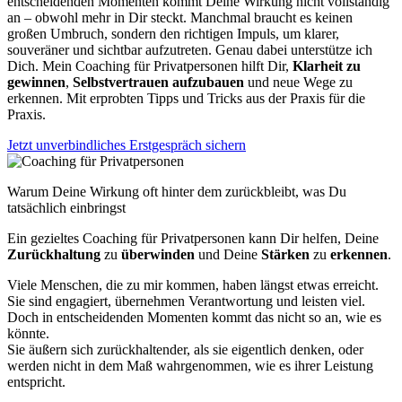
entscheidenden Momenten kommt Deine Wirkung nicht vollständig
an – obwohl mehr in Dir steckt. Manchmal braucht es keinen
großen Umbruch, sondern den richtigen Impuls, um klarer,
souveräner und sichtbar aufzutreten. Genau dabei unterstütze ich
Dich. Mein Coaching für Privatpersonen hilft Dir,
Klarheit
zu
gewinnen
,
Selbstvertrauen
aufzubauen
und neue Wege zu
erkennen. Mit erprobten Tipps und Tricks aus der Praxis für die
Praxis.
Jetzt unverbindliches Erstgespräch sichern
Warum Deine Wirkung oft hinter dem zurückbleibt, was Du
tatsächlich einbringst
Ein gezieltes Coaching für Privatpersonen kann Dir helfen, Deine
Zurückhaltung
zu
überwinden
und Deine
Stärken
zu
erkennen
.
Viele Menschen, die zu mir kommen, haben längst etwas erreicht.
Sie sind engagiert, übernehmen Verantwortung und leisten viel.
Doch in entscheidenden Momenten kommt das nicht so an, wie es
könnte.
Sie äußern sich zurückhaltender, als sie eigentlich denken, oder
werden nicht in dem Maß wahrgenommen, wie es ihrer Leistung
entspricht.